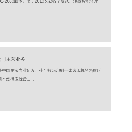
001-2000版本证书，2010又获得了版纸、油墨智能芯片
.
公司主营业务
是中国第家专业研发、生产数码印刷一体速印机的热敏版
供应优质......